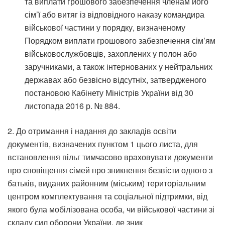
та виплати грошового забезпечення членам його
сім’ї або витяг із відповідного наказу командира
військової частини у порядку, визначеному
Порядком виплати грошового забезпечення сім’ям
військовослужбовців, захоплених у полон або
заручниками, а також інтернованих у нейтральних
державах або безвісно відсутніх, затвердженого
постановою Кабінету Міністрів України від 30
листопада 2016 р. № 884.
2. До отримання і надання до закладів освіти
документів, визначених пунктом 1 цього листа, для
встановлення пільг тимчасово враховувати документи
про сповіщення сімей про зникнення безвісти одного з
батьків, виданих районним (міським) територіальним
центром комплектування та соціальної підтримки, від
якого була мобілізована особа, чи військової частини зі
складу сил оборони України, де зник