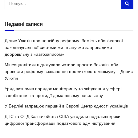
Недавні записи
Денис Улютін про пенсійну реформу: Замість обовʼязкової
накопичувальної системи ми плануємо запровадимо
добровільну з «автозаписом»
Мінсоцполітики підготувало чотири проєкти Законів, аби
провести реформу визначення прожиткового мінімуму – Денис
Улютін
Уряд визначив порядок моніторингу та звітування у сфері
запобігання та протидії домашньому насильству
У Берліні запрацює перший в Європі Центр єдності українців
ДПС та ОТД Казначейства США узгодили подальші кроки
цифрової трансформації податкового адміністрування