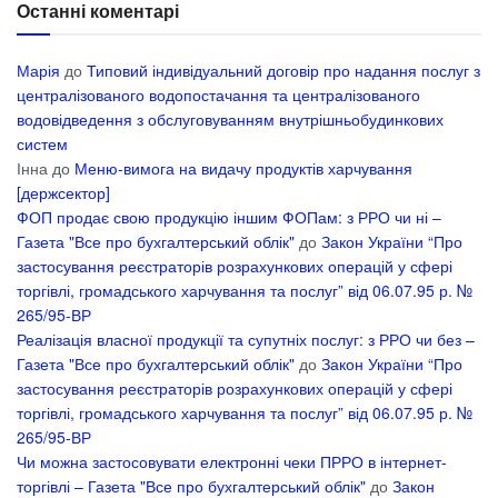
Останні коментарі
Марія
до
Типовий індивідуальний договір про надання послуг з
централізованого водопостачання та централізованого
водовідведення з обслуговуванням внутрішньобудинкових
систем
Інна
до
Меню-вимога на видачу продуктів харчування
[держсектор]
ФОП продає свою продукцію іншим ФОПам: з РРО чи ні –
Газета "Все про бухгалтерський облік"
до
Закон України “Про
застосування реєстраторів розрахункових операцій у сфері
торгівлі, громадського харчування та послуг” від 06.07.95 р. №
265/95-ВР
Реалізація власної продукції та супутніх послуг: з РРО чи без –
Газета "Все про бухгалтерський облік"
до
Закон України “Про
застосування реєстраторів розрахункових операцій у сфері
торгівлі, громадського харчування та послуг” від 06.07.95 р. №
265/95-ВР
Чи можна застосовувати електронні чеки ПРРО в інтернет-
торгівлі – Газета "Все про бухгалтерський облік"
до
Закон