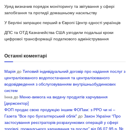
Уряд визначив порядок моніторингу та звітування у сфері
запобігання та протидії домашньому насильству
У Берліні запрацює перший в Європі Центр єдності українців
ДПС та ОТД Казначейства США узгодили подальші кроки
цифрової трансформації податкового адміністрування
Останні коментарі
Марія
до
Типовий індивідуальний договір про надання послуг з
централізованого водопостачання та централізованого
водовідведення з обслуговуванням внутрішньобудинкових
систем
Інна
до
Меню-вимога на видачу продуктів харчування
[держсектор]
ФОП продає свою продукцію іншим ФОПам: з РРО чи ні –
Газета "Все про бухгалтерський облік"
до
Закон України “Про
застосування реєстраторів розрахункових операцій у сфері
торгівлі, громадського харчування та послуг” від 06.07.95 р. №