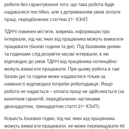
роботи без гарантування того, що така робота буде
надаватися постійно, але з дотриманням умов оплати
праці, передбачених статтею 21
КЗпП.
1
ТДНЧ повинен містити, зокрема, інформацію про
інтервали, під час яких від працівника можуть вимагати
працювати (базові години та дні). Під базовими днями
та годинами слід розуміти часові інтервали, в які
відповідно до умов ТДНЧ від працівника потенційно
можуть вимагати працювати. При цьому робота в такі
базові дні та години може надаватися тільки за
наявності відповідної потреби роботодавця. Якщо
робота не надається – оплата праці не здійснюється (за
винятком гарантій, передбачених частинами
дванадцятою, тринадцятою статті 21
КЗпП).
1
Кількість базових годин, під час яких від працівника
можуть вимагати працювати, не може перевищувати 40