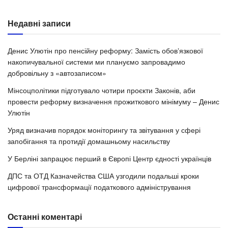
Недавні записи
Денис Улютін про пенсійну реформу: Замість обовʼязкової
накопичувальної системи ми плануємо запровадимо
добровільну з «автозаписом»
Мінсоцполітики підготувало чотири проєкти Законів, аби
провести реформу визначення прожиткового мінімуму – Денис
Улютін
Уряд визначив порядок моніторингу та звітування у сфері
запобігання та протидії домашньому насильству
У Берліні запрацює перший в Європі Центр єдності українців
ДПС та ОТД Казначейства США узгодили подальші кроки
цифрової трансформації податкового адміністрування
Останні коментарі