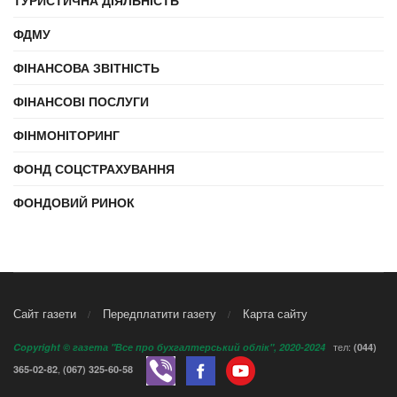
ТУРИСТИЧНА ДІЯЛЬНІСТЬ
ФДМУ
ФІНАНСОВА ЗВІТНІСТЬ
ФІНАНСОВІ ПОСЛУГИ
ФІНМОНІТОРИНГ
ФОНД СОЦСТРАХУВАННЯ
ФОНДОВИЙ РИНОК
Сайт газети
Передплатити газету
Карта сайту
тел:
Copyright © газета "Все про бухгалтерський облік", 2020-2024
(044)
,
365-02-82
(067) 325-60-58