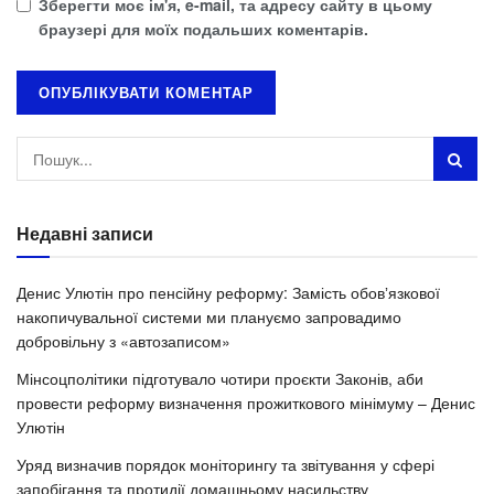
Зберегти моє ім'я, e-mail, та адресу сайту в цьому
браузері для моїх подальших коментарів.
Недавні записи
Денис Улютін про пенсійну реформу: Замість обовʼязкової
накопичувальної системи ми плануємо запровадимо
добровільну з «автозаписом»
Мінсоцполітики підготувало чотири проєкти Законів, аби
провести реформу визначення прожиткового мінімуму – Денис
Улютін
Уряд визначив порядок моніторингу та звітування у сфері
запобігання та протидії домашньому насильству