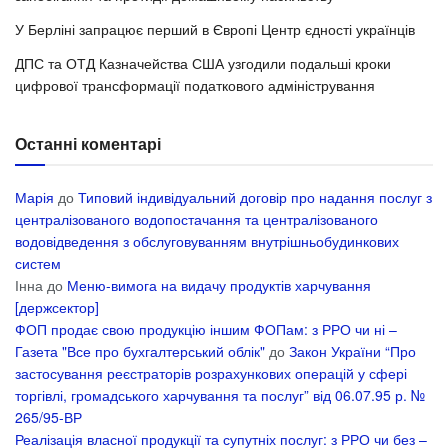
У Берліні запрацює перший в Європі Центр єдності українців
ДПС та ОТД Казначейства США узгодили подальші кроки
цифрової трансформації податкового адміністрування
Останні коментарі
Марія
до
Типовий індивідуальний договір про надання послуг з
централізованого водопостачання та централізованого
водовідведення з обслуговуванням внутрішньобудинкових
систем
Інна
до
Меню-вимога на видачу продуктів харчування
[держсектор]
ФОП продає свою продукцію іншим ФОПам: з РРО чи ні –
Газета "Все про бухгалтерський облік"
до
Закон України “Про
застосування реєстраторів розрахункових операцій у сфері
торгівлі, громадського харчування та послуг” від 06.07.95 р. №
265/95-ВР
Реалізація власної продукції та супутніх послуг: з РРО чи без –