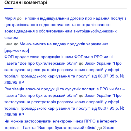
Останні коментарі
Марія
до
Типовий індивідуальний договір про надання послуг з
централізованого водопостачання та централізованого
водовідведення з обслуговуванням внутрішньобудинкових
систем
Інна
до
Меню-вимога на видачу продуктів харчування
[держсектор]
ФОП продає свою продукцію іншим ФОПам: з РРО чи ні –
Газета "Все про бухгалтерський облік"
до
Закон України “Про
застосування реєстраторів розрахункових операцій у сфері
торгівлі, громадського харчування та послуг” від 06.07.95 р. №
265/95-ВР
Реалізація власної продукції та супутніх послуг: з РРО чи без –
Газета "Все про бухгалтерський облік"
до
Закон України “Про
застосування реєстраторів розрахункових операцій у сфері
торгівлі, громадського харчування та послуг” від 06.07.95 р. №
265/95-ВР
Чи можна застосовувати електронні чеки ПРРО в інтернет-
торгівлі – Газета "Все про бухгалтерський облік"
до
Закон