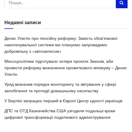
Недавні записи
Денис Улютін про пенсійну реформу: Замість обовʼязкової
накопичувальної системи ми плануємо запровадимо
добровільну з «автозаписом»
Мінсоцполітики підготувало чотири проєкти Законів, аби
провести реформу визначення прожиткового мінімуму – Денис
Улютін
Уряд визначив порядок моніторингу та звітування у сфері
запобігання та протидії домашньому насильству
У Берліні запрацює перший в Європі Центр єдності українців
ДПС та ОТД Казначейства США узгодили подальші кроки
цифрової трансформації податкового адміністрування