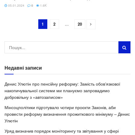
05.01.2024
0
1.6K
1
2
…
20
Недавні записи
Денис Улютін про пенсійну реформу: Замість обовʼязкової
накопичувальної системи ми плануємо запровадимо
добровільну з «автозаписом»
Мінсоцполітики підготувало чотири проєкти Законів, аби
провести реформу визначення прожиткового мінімуму – Денис
Улютін
Уряд визначив порядок моніторингу та звітування у сфері