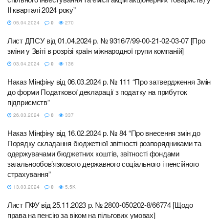
II кварталі 2024 року”
05.04.2024
0
270
Лист ДПСУ від 01.04.2024 р. № 9316/7/99-00-21-02-03-07 [Про
зміни у Звіті в розрізі країн міжнародної групи компаній]
03.04.2024
0
136
Наказ Мінфіну від 06.03.2024 р. № 111 “Про затвердження Змін
до форми Податкової декларації з податку на прибуток
підприємств”
26.03.2024
0
337
Наказ Мінфіну від 16.02.2024 р. № 84 “Про внесення змін до
Порядку складання бюджетної звітності розпорядниками та
одержувачами бюджетних коштів, звітності фондами
загальнообов’язкового державного соціального і пенсійного
страхування”
13.03.2024
0
5.5K
Лист ПФУ від 25.11.2023 р. № 2800-050202-8/66774 [Щодо
права на пенсію за віком на пільгових умовах]