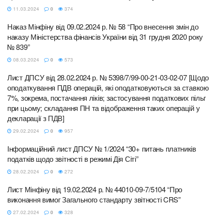
11.03.2024
0
374
Наказ Мінфіну від 09.02.2024 р. № 58 “Про внесення змін до
наказу Міністерства фінансів України від 31 грудня 2020 року
№ 839”
08.03.2024
0
573
Лист ДПСУ від 28.02.2024 р. № 5398/7/99-00-21-03-02-07 [Щодо
оподаткування ПДВ операцій, які оподатковуються за ставкою
7%, зокрема, постачання ліків; застосування податкових пільг
при цьому; складання ПН та відображення таких операцій у
декларації з ПДВ]
29.02.2024
0
957
Інформаційний лист ДПСУ № 1/2024 “30+ питань платників
податків щодо звітності в режимі Дія Сіті”
28.02.2024
0
272
Лист Мінфіну від 19.02.2024 р. № 44010-09-7/5104 “Про
виконання вимог Загального стандарту звітності CRS”
27.02.2024
0
328