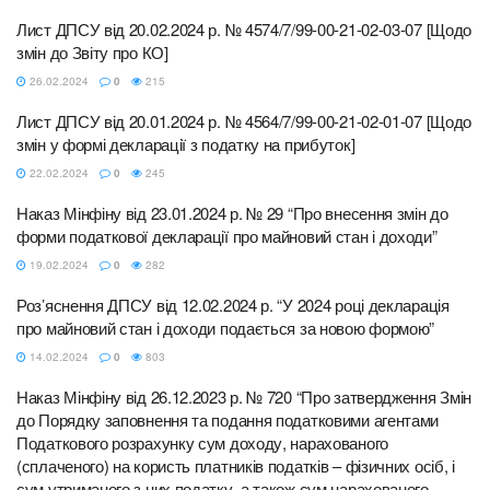
Лист ДПСУ від 20.02.2024 р. № 4574/7/99-00-21-02-03-07 [Щодо
змін до Звіту про КО]
26.02.2024
0
215
Лист ДПСУ від 20.01.2024 р. № 4564/7/99-00-21-02-01-07 [Щодо
змін у формі декларації з податку на прибуток]
22.02.2024
0
245
Наказ Мінфіну від 23.01.2024 р. № 29 “Про внесення змін до
форми податкової декларації про майновий стан і доходи”
19.02.2024
0
282
Роз’яснення ДПСУ від 12.02.2024 р. “У 2024 році декларація
про майновий стан і доходи подається за новою формою”
14.02.2024
0
803
Наказ Мінфіну від 26.12.2023 р. № 720 “Про затвердження Змін
до Порядку заповнення та подання податковими агентами
Податкового розрахунку сум доходу, нарахованого
(сплаченого) на користь платників податків – фізичних осіб, і
сум утриманого з них податку, а також сум нарахованого