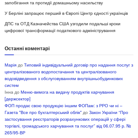
запобігання та протидії домашньому насильству
У Берліні запрацює перший в Європі Центр єдності українців
ДПС та ОТД Казначейства США узгодили подальші кроки
цифрової трансформації податкового адміністрування
Останні коментарі
Марія
до
Типовий індивідуальний договір про надання послуг з
централізованого водопостачання та централізованого
водовідведення з обслуговуванням внутрішньобудинкових
систем
Інна
до
Меню-вимога на видачу продуктів харчування
[держсектор]
ФОП продає свою продукцію іншим ФОПам: з РРО чи ні –
Газета "Все про бухгалтерський облік"
до
Закон України “Про
застосування реєстраторів розрахункових операцій у сфері
торгівлі, громадського харчування та послуг” від 06.07.95 р. №
265/95-ВР