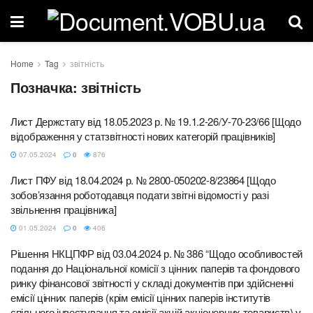
Home
Tag
звітність
Позначка:
звітність
Лист Держстату від 18.05.2023 р. № 19.1.2-26/У-70-23/66 [Щодо
відображення у статзвітності нових категорій працівників]
07.05.2024
0
876
Лист ПФУ від 18.04.2024 р. № 2800-050202-8/23864 [Щодо
зобов’язання роботодавця подати звітні відомості у разі
звільнення працівника]
01.05.2024
0
406
Рішення НКЦПФР від 03.04.2024 р. № 386 “Щодо особливостей
подання до Національної комісії з цінних паперів та фондового
ринку фінансової звітності у складі документів при здійсненні
емісії цінних паперів (крім емісії цінних паперів інститутів
спільного інвестування та емісії акцій акціонерних товариств) у