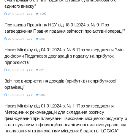
єдиного внеску”
24.01.2024
0
1.2K
Постанова Правління НБУ від 18.01.2024 р. № 9 “Про
затвердження Правил подання звітності про активні операції”
23.01.2024
0
256
Наказ Мінфіну від 04.01.2024 р. № 6 “Про затвердження Змін
до форми Податкової декларації з податку на прибуток
підприємств”
22.01.2024
0
321
Звіт про використання доходів (прибутків) неприбуткової
організації
13.01.2024
0
905
Наказ Мінфіну від 01.01.2024 р. № 1 “Про затвердження
Методичних рекомендацій для складання розпису
фінансування при плануванні і виконанні місцевого бюджету із
застосуванням Інформаційно-аналітичної системи управління
плануванням та виконанням місцевих бюджетів “LOGICA”